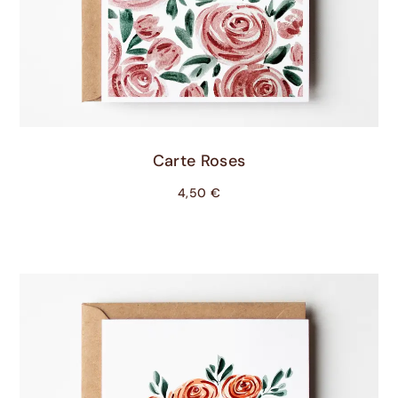
Ajouter Au Panier
Carte Roses
4,50
€