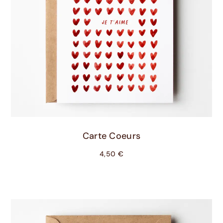
Ajouter Au Panier
Carte Coeurs
4,50
€