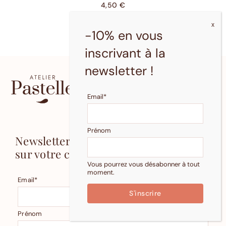
4,50
€
-10% en vous
inscrivant à la
newsletter !
Illustrations douces et florales
réalisées par Lisa Lelimouzin, à
Pau. Affiches, cartes ou encore
Email*
marque-pages à offrir ou à
s'offrir.
Prénom
Newsletter : -10%
sur votre commande !
Vous pourrez vous désabonner à tout
moment.
Email*
Prénom