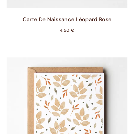
Choix Des Options
Carte De Naissance Léopard Rose
4,50
€