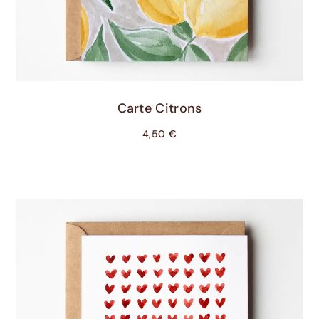
Ajouter Au Panier
Carte Citrons
4,50
€