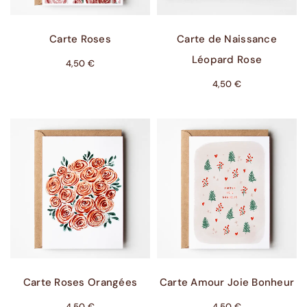
Ajouter Au Panier
Choix Des Options
Carte Roses
Carte de Naissance
Léopard Rose
4,50
€
4,50
€
Ajouter Au Panier
Ajouter Au Panier
Carte Roses Orangées
Carte Amour Joie Bonheur
4,50
€
4,50
€