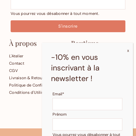
Vous pourrez vous désabonner à tout moment.
À propos
Boutique
-10% en vous
L'Atelier
Affiches
Contact
Cartes
inscrivant à la
CGV
Petite Papeterie
newsletter !
Livraison & Retours
Fonds d'écran gratuits
Politique de Confidentialité
Conditions d'Utilisation
Email*
© 2024 Pastelle
Reproduction et revente
Prénom
interdites.
Vous pourrez vous désabonner à tout