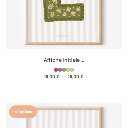
Choix Des Options
Affiche Initiale L
16,00
€
–
25,00
€
+ d’options