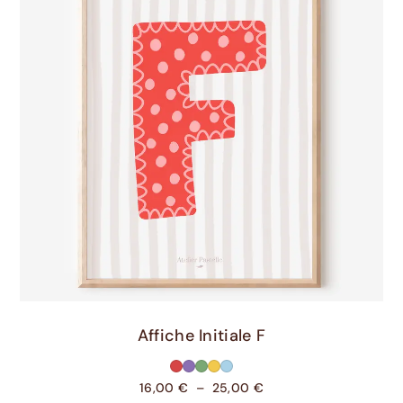
Choix Des Options
Affiche Initiale F
16,00
€
–
25,00
€