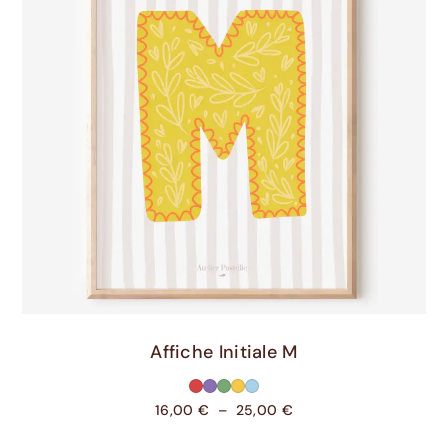
Choix Des Options
Affiche Initiale M
16,00
€
–
25,00
€