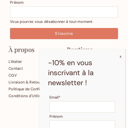
Prénom
Vous pourrez vous désabonner à tout moment.
À propos
Boutique
-10% en vous
L'Atelier
Affiches
Contact
Cartes
inscrivant à la
CGV
Petite Papeterie
newsletter !
Livraison & Retours
Fonds d'écran gratuits
Politique de Confidentialité
Conditions d'Utilisation
Email*
© 2024 Pastelle
Reproduction et revente
Prénom
interdites.