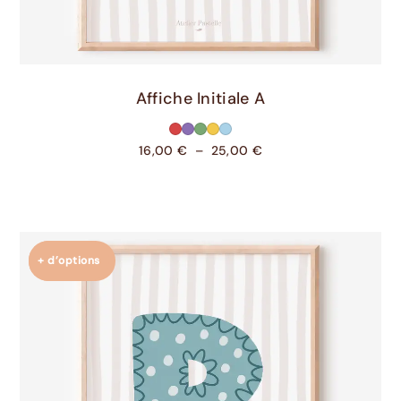
Choix Des Options
Affiche Initiale A
16,00
€
–
25,00
€
+ d’options