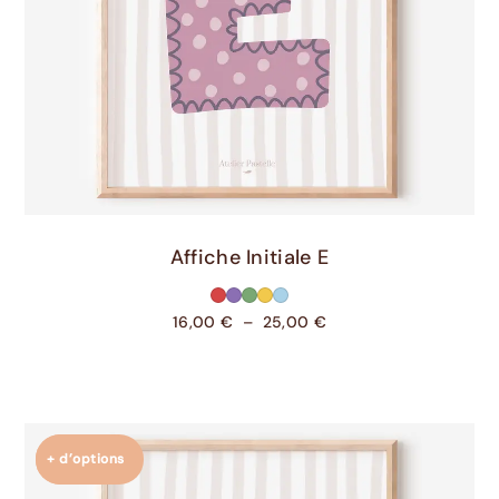
Choix Des Options
Affiche Initiale E
16,00
€
–
25,00
€
+ d’options