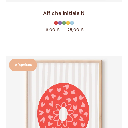
Choix Des Options
Affiche Initiale N
16,00
€
–
25,00
€
+ d’options