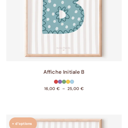
Choix Des Options
Affiche Initiale B
16,00
€
–
25,00
€
+ d’options