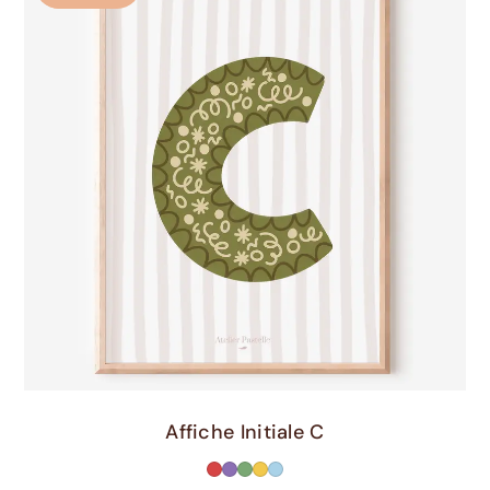
Choix Des Options
Affiche Initiale C