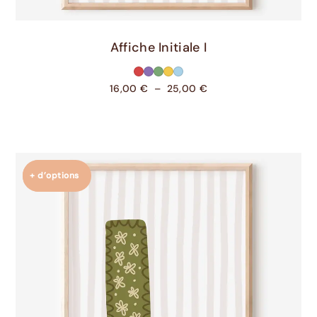
Choix Des Options
Affiche Initiale I
16,00
€
–
25,00
€
+ d’options