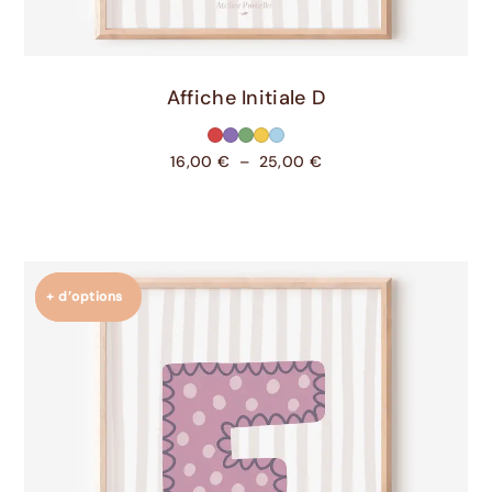
Choix Des Options
Affiche Initiale D
16,00
€
–
25,00
€
+ d’options