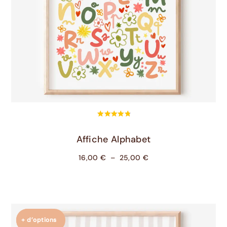
Choix Des Options
Affiche Alphabet
16,00
€
–
25,00
€
+ d’options