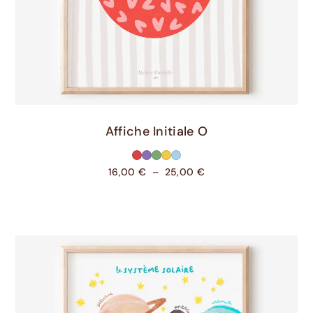
Choix Des Options
Affiche Initiale O
16,00
€
–
25,00
€