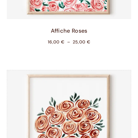
Choix Des Options
Affiche Roses
16,00
€
–
25,00
€