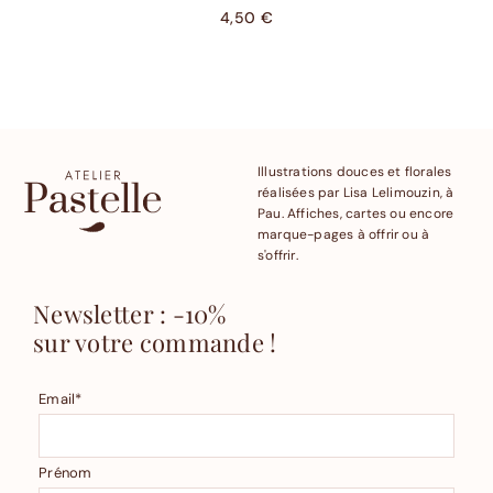
4,50
€
Illustrations douces et florales
réalisées par Lisa Lelimouzin, à
Pau. Affiches, cartes ou encore
marque-pages à offrir ou à
s'offrir.
Newsletter : -10%
sur votre commande !
Email*
Prénom