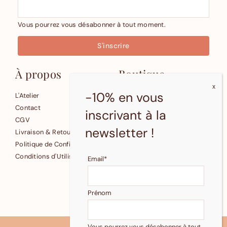
Vous pourrez vous désabonner à tout moment.
À propos
Boutique
-10% en vous
L'Atelier
Affiches
Contact
Cartes
inscrivant à la
CGV
Petite Papeterie
newsletter !
Livraison & Retours
Fonds d'écran gratuits
Politique de Confidentialité
Conditions d'Utilisation
Email*
© 2024 Pastelle
Reproduction et revente
Prénom
interdites.
Vous pourrez vous désabonner à tout