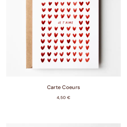
Ajouter Au Panier
Carte Coeurs
4,50
€