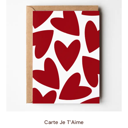
Ajouter Au Panier
Carte Je T’Aime