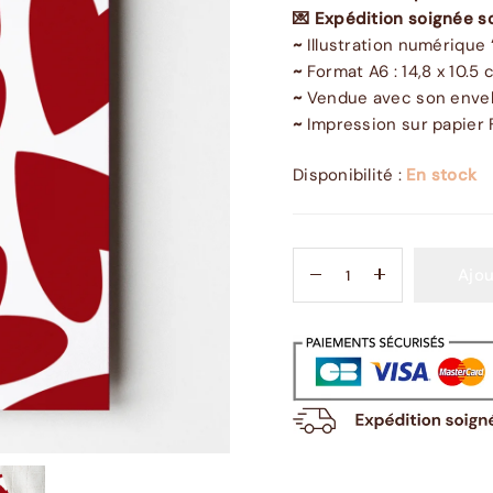
💌 Expédition soignée s
~
Illustration numérique 
~
Format A6 : 14,8 x 10.5 
~
Vendue avec son envel
~
Impression sur papier 
Disponibilité :
En stock
Ajou