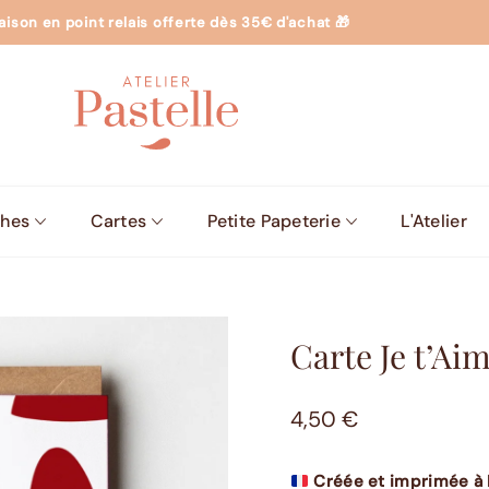
raison en point relais offerte dès 35€ d'achat 🎁
ches
Cartes
Petite Papeterie
L'Atelier
Carte Je t’Ai
4,50
€
Créée et imprimée à 