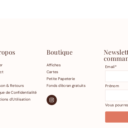
ropos
Boutique
Newslett
comman
er
Affiches
Email*
ct
Cartes
Petite Papeterie
ison & Retours
Fonds d'écran gratuits
Prénom
que de Confidentialité
ions d'Utilisation
Vous pourre