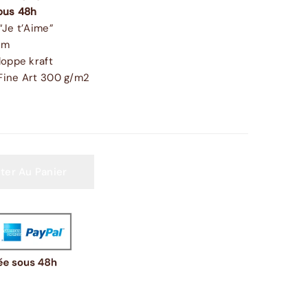
ous 48h
“Je t’Aime”
cm
oppe kraft
Fine Art 300 g/m2
ter Au Panier