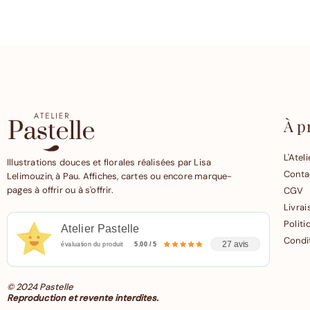
À p
L'Ateli
Illustrations douces et florales réalisées par Lisa
Conta
Lelimouzin, à Pau. Affiches, cartes ou encore marque-
pages à offrir ou à s'offrir.
CGV
Livra
Politi
Atelier Pastelle
Condit
27 avis
évaluation du produit
5.00 / 5
© 2024 Pastelle
Reproduction et revente interdites.