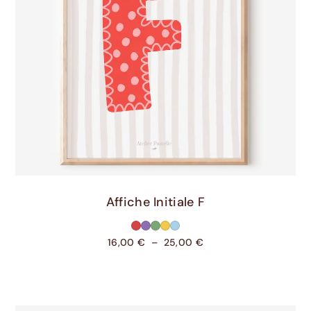
Choix Des Options
Affiche Initiale F
16,00
€
–
25,00
€