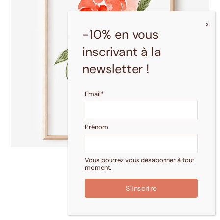
-10% en vous
inscrivant à la
newsletter !
Email*
Prénom
Vous pourrez vous désabonner à tout
Choix Des Options
Affiche Pivoine
moment.
16,00
€
–
25,00
€