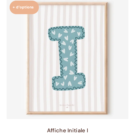
+ d’options
Choix Des Options
Affiche Initiale I