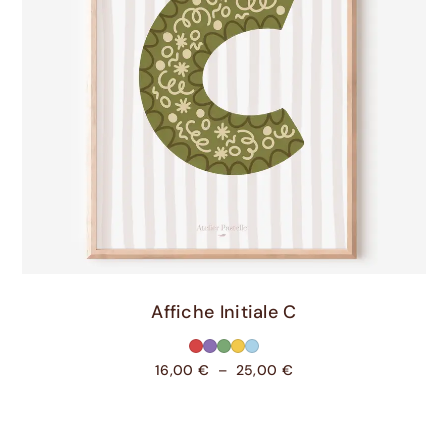
Choix Des Options
Affiche Initiale C
16,00
€
–
25,00
€