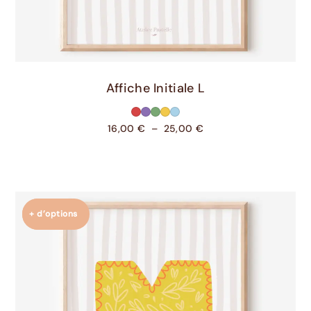
Choix Des Options
Affiche Initiale L
16,00
€
–
25,00
€
+ d’options