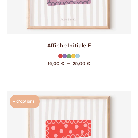
Choix Des Options
Affiche Initiale E
16,00
€
–
25,00
€
+ d’options