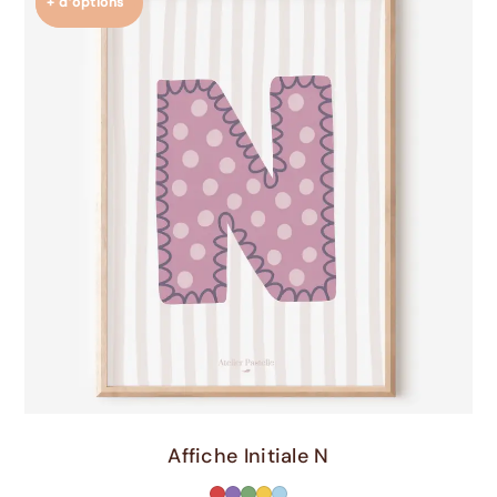
+ d’options
Choix Des Options
Affiche Initiale N