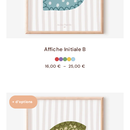
Choix Des Options
Affiche Initiale B
16,00
€
–
25,00
€
+ d’options