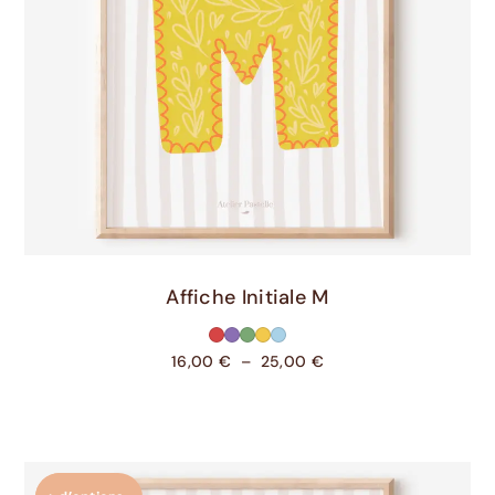
Choix Des Options
Affiche Initiale M
16,00
€
–
25,00
€