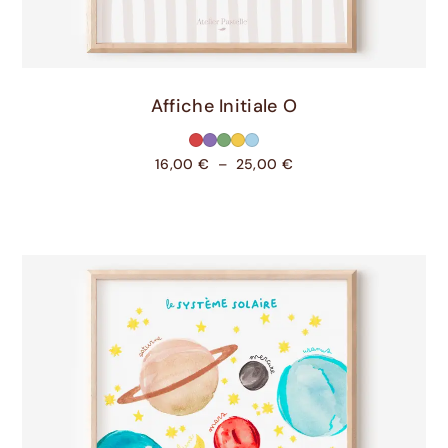
Choix Des Options
Affiche Initiale O
16,00
€
–
25,00
€