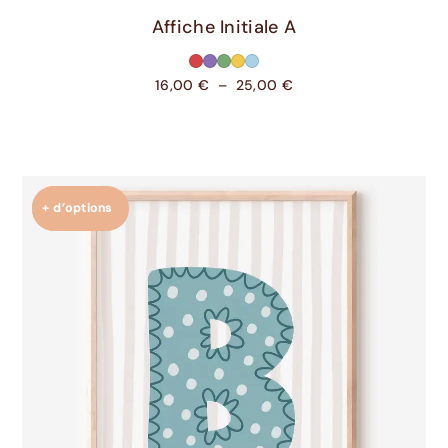
Choix Des Options
Affiche Initiale A
16,00
€
–
25,00
€
+ d’options