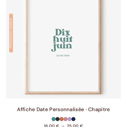
PERSONNALISABLE
Choix Des Options
Affiche Date Personnalisée · Chapitre
16,00
€
–
25,00
€