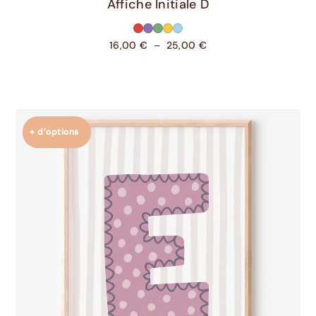
Choix Des Options
Affiche Initiale D
16,00
€
–
25,00
€
+ d’options