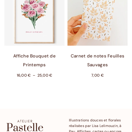
Choix Des Options
Ajouter Au Panier
Affiche Bouquet de
Carnet de notes Feuilles
Printemps
Sauvages
16,00
€
–
25,00
€
7,00
€
Illustrations douces et florales
réalisées par Lisa Lelimouzin, à
Pau. Affiches, cartes ou encore