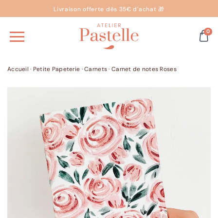
Livraison offerte dès 35€ d'achat 🎁
0
Accueil
·
Petite Papeterie
·
Carnets
·
Carnet de notes Roses