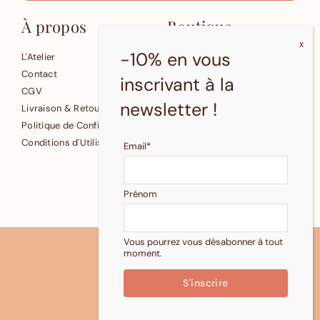
À propos
Boutique
-10% en vous
L'Atelier
Affiches
Contact
Cartes
inscrivant à la
CGV
Petite Papeterie
newsletter !
Livraison & Retours
Fonds d'écran gratuits
Politique de Confidentialité
Conditions d'Utilisation
Email*
© 2024 Pastelle
Reproduction et revente
Prénom
interdites.
Vous pourrez vous désabonner à tout
moment.
HAUT DE PAGE