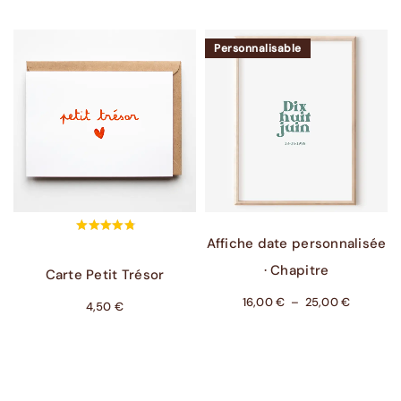
Personnalisable
Ajouter Au Panier
Choix Des Options
Affiche date personnalisée
· Chapitre
Carte Petit Trésor
16,00
€
–
25,00
€
4,50
€