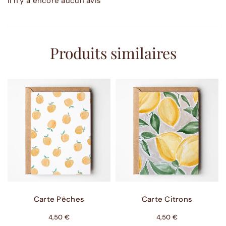
Il n’y a encore aucun avis
Produits similaires
Ajouter Au Panier
Ajouter Au Panier
Carte Pêches
Carte Citrons
4,50
€
4,50
€