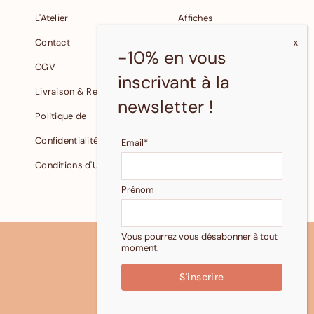
L'Atelier
Affiches
Contact
Cartes
-10% en vous
CGV
Petite Papeterie
inscrivant à la
Livraison & Retours
Fonds d'écran gratuits
newsletter !
Politique de
Confidentialité
Email*
Conditions d'Utilisation
© 2024 Pastelle
Reproduction et revente
Prénom
interdites.
Vous pourrez vous désabonner à tout
moment.
HAUT DE PAGE