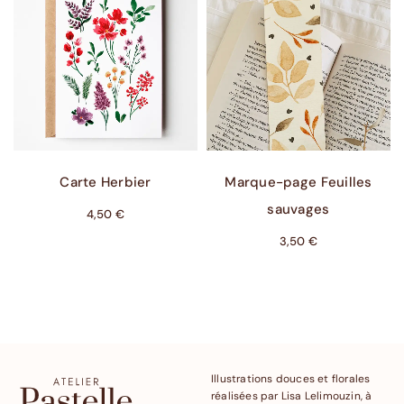
Ajouter Au Panier
Ajouter Au Panier
Carte Herbier
Marque-page Feuilles
sauvages
4,50
€
3,50
€
Illustrations douces et florales
réalisées par Lisa Lelimouzin, à