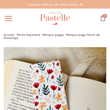
Livraison offerte dès 35€ d'achat 🎁
0
Accueil
·
Petite Papeterie
·
Marque-pages
·
Marque-page Fleurs de
Printemps